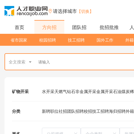
请选择城市
【切换】
首页
方向招
团队招
批招批推
省市国家
校园招聘
技工招聘
国外工作
外籍
全文搜索
矿物开采
水开采
天燃气
钻石
非金属开采
金属开采
石油
煤炭
稀
分类
新聘职位
社招
团队招聘
校招
技工招聘
海归招聘
外籍
更多
所属