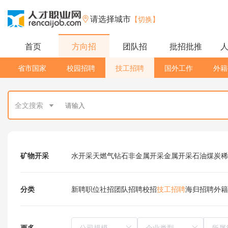
请选择城市
【切换】
首页
方向招
团队招
批招批推
省市国家
校园招聘
技工招聘
国外工作
外籍
全文搜索
矿物开采
水开采
天燃气
钻石
非金属开采
金属开采
石油
煤炭
稀
分类
新聘职位
社招
团队招聘
校招
技工招聘
海归招聘
外籍
更多
所属