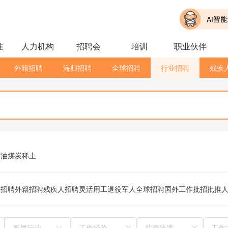
推
人力机构
招聘会
培训
职业伙伴
外籍招聘
海归招聘
全球招聘
行业招聘
残疾
石油
煤炭
稀土
归招聘
外籍招聘
残疾人招聘
灵活用工
退役军人
全球招聘
国外工作
批招
批推
所属行业