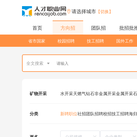
请选择城市
【切换】
首页
方向招
团队招
批招批
省市国家
校园招聘
技工招聘
国外工作
全文搜索
矿物开采
水开采
天燃气
钻石
非金属开采
金属开采
分类
新聘职位
社招
团队招聘
校招
技工招聘
海
更多