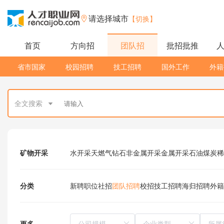
请选择城市
【切换】
首页
方向招
团队招
批招批推
省市国家
校园招聘
技工招聘
国外工作
外籍
全文搜索
矿物开采
水开采
天燃气
钻石
非金属开采
金属开采
石油
煤炭
稀
分类
新聘职位
社招
团队招聘
校招
技工招聘
海归招聘
外籍
更多
所属