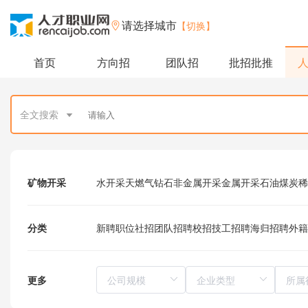
请选择城市
【切换】
首页
方向招
团队招
批招批推
全文搜索
矿物开采
水开采
天燃气
钻石
非金属开采
金属开采
石油
煤炭
稀
分类
新聘职位
社招
团队招聘
校招
技工招聘
海归招聘
外籍
更多
所属