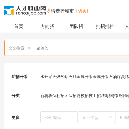
请选择城市
【切换】
首页
方向招
团队招
批招批推
全文搜索
矿物开采
水开采
天燃气
钻石
非金属开采
金属开采
石油
煤炭
稀
分类
新聘职位
社招
团队招聘
校招
技工招聘
海归招聘
外籍
更多
所属