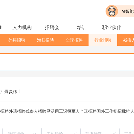
推
人力机构
招聘会
培训
职业伙伴
外籍招聘
海归招聘
全球招聘
行业招聘
残疾
石油
煤炭
稀土
归招聘
外籍招聘
残疾人招聘
灵活用工
退役军人
全球招聘
国外工作
批招
批推
所属行业