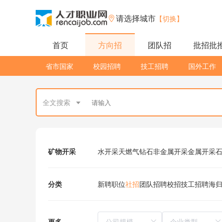
请选择城市
【切换】
首页
方向招
团队招
批招批
省市国家
校园招聘
技工招聘
国外工作
全文搜索
矿物开采
水开采
天燃气
钻石
非金属开采
金属开采
分类
新聘职位
社招
团队招聘
校招
技工招聘
海
更多