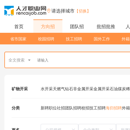
请选择城市
【切换】
首页
方向招
团队招
批招批推
省市国家
校园招聘
技工招聘
国外工作
外籍
全文搜索
矿物开采
水开采
天燃气
钻石
非金属开采
金属开采
石油
煤炭
稀
分类
新聘职位
社招
团队招聘
校招
技工招聘
海归招聘
外籍
更多
所属